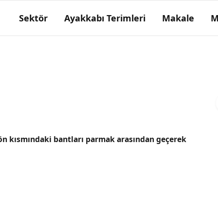
Sektör
Ayakkabı Terimleri
Makale
M
Tokum
Hayvan derisi.
, ön kısmındaki bantları parmak arasından geçerek