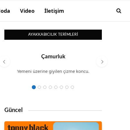
oda
Video
İletişim
AYAKKABICILIK TERIMLERI
Çamurluk
Yemeni üzerine giyilen çizme koncu.
İşlenmiş
kare ü
Güncel