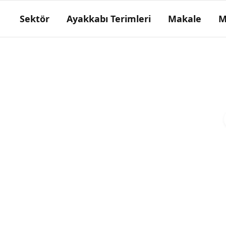
Sektör
Ayakkabı Terimleri
Makale
M
Fotin(potin)
Yüzleri ayak bileği hizasını en çok 5 cm kadar
aşan, önleri bağlı ve bağsız ayakkabı.