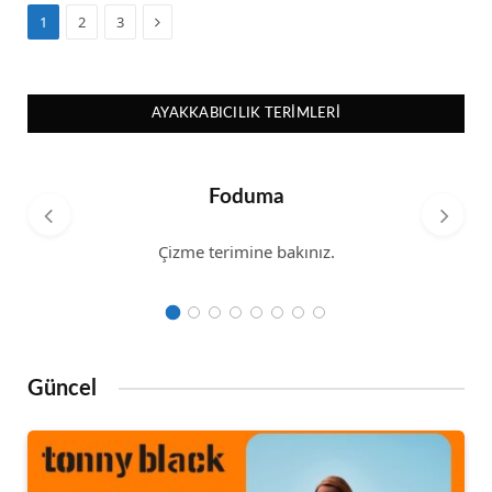
Sonraki
1
2
3
AYAKKABICILIK TERIMLERI
Foduma
Çizme terimine bakınız.
Güncel