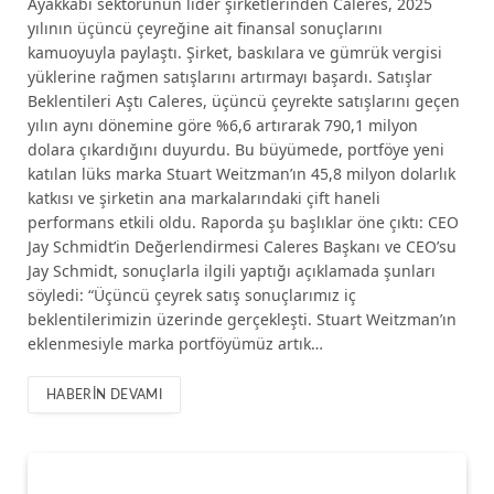
Ayakkabı sektörünün lider şirketlerinden Caleres, 2025
yılının üçüncü çeyreğine ait finansal sonuçlarını
kamuoyuyla paylaştı. Şirket, baskılara ve gümrük vergisi
yüklerine rağmen satışlarını artırmayı başardı. Satışlar
Beklentileri Aştı Caleres, üçüncü çeyrekte satışlarını geçen
yılın aynı dönemine göre %6,6 artırarak 790,1 milyon
dolara çıkardığını duyurdu. Bu büyümede, portföye yeni
katılan lüks marka Stuart Weitzman’ın 45,8 milyon dolarlık
katkısı ve şirketin ana markalarındaki çift haneli
performans etkili oldu. Raporda şu başlıklar öne çıktı: CEO
Jay Schmidt’in Değerlendirmesi Caleres Başkanı ve CEO’su
Jay Schmidt, sonuçlarla ilgili yaptığı açıklamada şunları
söyledi: “Üçüncü çeyrek satış sonuçlarımız iç
beklentilerimizin üzerinde gerçekleşti. Stuart Weitzman’ın
eklenmesiyle marka portföyümüz artık…
HABERIN DEVAMI