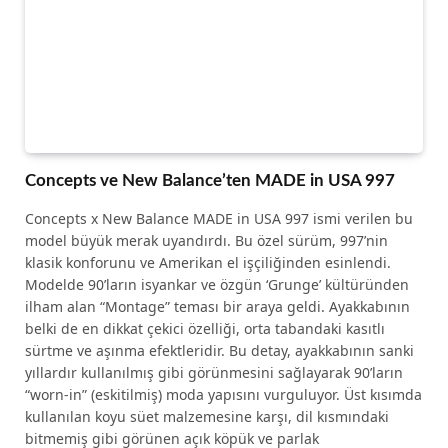
Concepts ve New Balance’ten MADE in USA 997
Concepts x New Balance MADE in USA 997 ismi verilen bu
model büyük merak uyandırdı. Bu özel sürüm, 997’nin
klasik konforunu ve Amerikan el işçiliğinden esinlendi.
Modelde 90’ların isyankar ve özgün ‘Grunge’ kültüründen
ilham alan “Montage” teması bir araya geldi. Ayakkabının
belki de en dikkat çekici özelliği, orta tabandaki kasıtlı
sürtme ve aşınma efektleridir. Bu detay, ayakkabının sanki
yıllardır kullanılmış gibi görünmesini sağlayarak 90’ların
“worn-in” (eskitilmiş) moda yapısını vurguluyor. Üst kısımda
kullanılan koyu süet malzemesine karşı, dil kısmındaki
bitmemiş gibi görünen açık köpük ve parlak