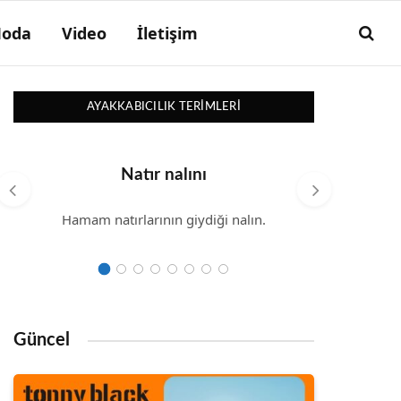
oda
Video
İletişim
AYAKKABICILIK TERIMLERI
Natır nalını
Hamam natırlarının giydiği nalın.
Taba
kazu
ayak
Güncel