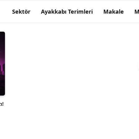
Sektör
Ayakkabı Terimleri
Makale
M
Falça
Kösele ökçe yapımında kullanılan boyun ya
da etek köseleden yapılan katların her biri.
ı!