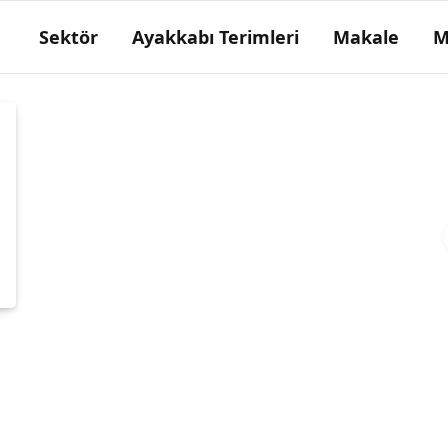
Sektör
Ayakkabı Terimleri
Makale
M
Konç astarı
Sayanın boğaz kısmındaki astar.