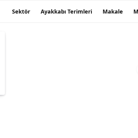
Sektör
Ayakkabı Terimleri
Makale
M
Asaba
Fotin ya da mestin topuğunu örten parçası.