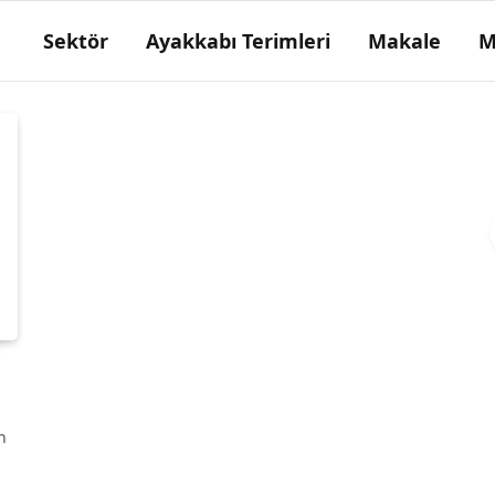
Sektör
Ayakkabı Terimleri
Makale
M
Eskici
Kundura tamircisi.
n