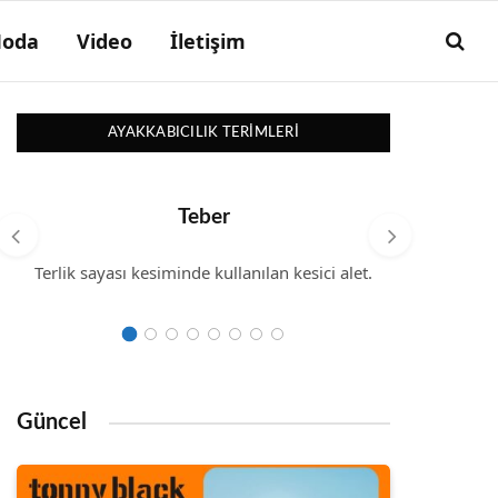
oda
Video
İletişim
AYAKKABICILIK TERIMLERI
Teber
Terlik sayası kesiminde kullanılan kesici alet.
Kalfanın
iş yeri
Güncel