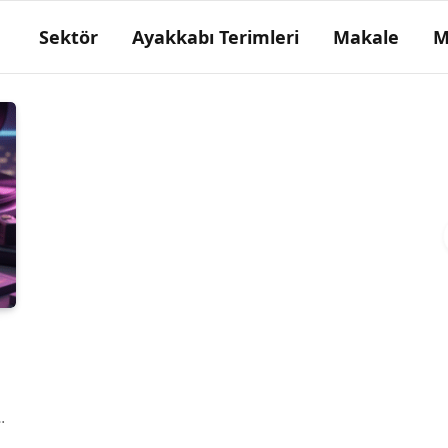
Sektör
Ayakkabı Terimleri
Makale
M
Taban köselenin kurutulması
Kösele yüzeyinin açık renk olması
için freze işlemleri sırasında pimseye tutmadan
önce köselenin ısıtılarak kurutulması işlemi.
…