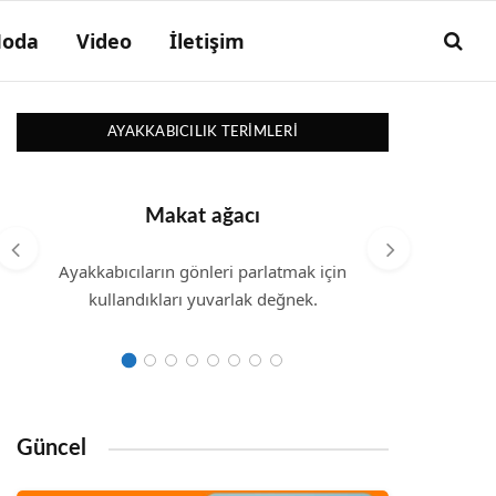
oda
Video
İletişim
AYAKKABICILIK TERIMLERI
Makat ağacı
Ayakkabıcıların gönleri parlatmak için
Yüksek
kullandıkları yuvarlak değnek.
plas
Güncel