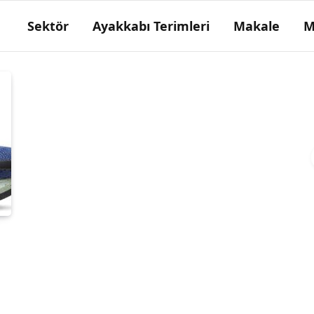
Sektör
Ayakkabı Terimleri
Makale
M
Celük
Bir tür ayakkabı.