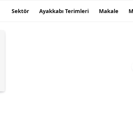
Sektör
Ayakkabı Terimleri
Makale
M
Tahta çivili ayakkabı
Taban köselesi tahta çivilerle tuttutulmuş
ayakkabı. tahta çivili ayakkabı yapıldığı
dönemde batuma ve kazuma dikişli el işi
ayakkabılar da…