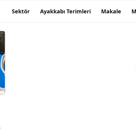
Sektör
Ayakkabı Terimleri
Makale
M
Kalçarizma
Ökçe çakma işlemi.
.
.