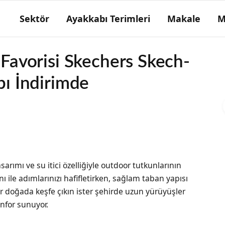
Sektör
Ayakkabı Terimleri
Makale
M
Favorisi Skechers Skech-
bı İndirimde
Fora dikişi
Harama açılıp kalıptan çıkarılmış yarı mamul
haldeki ayakkabının tabanına reçineli iplikle
içerden dışarıya yapılan dikiş.
sarımı ve su itici özelliğiyle outdoor tutkunlarının
ı ile adımlarınızı hafifletirken, sağlam taban yapısı
 doğada keşfe çıkın ister şehirde uzun yürüyüşler
nfor sunuyor.