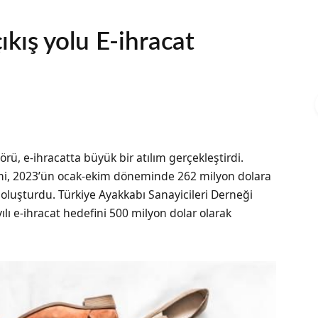
kış yolu E-ihracat
Yarım pençe
Bel ile burun arasında kalan ayakkabı ya da
kalıp taban bölümü.
örü, e-ihracatta büyük bir atılım gerçekleştirdi.
cmi, 2023’ün ocak-ekim döneminde 262 milyon dolara
 oluşturdu. Türkiye Ayakkabı Sanayicileri Derneği
lı e-ihracat hedefini 500 milyon dolar olarak