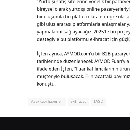
“Yurtdışı satış sitelerine yönelik bir pazary
bireysel olarak yurtdışı online pazaryerle
bir oluşumla bu platformlara entegre olaca
gibi uluslararası platformlarla anlaşmalar 
yapmalarını sağlayacağız. 2025’te bu projey
desteğiyle bu platformu e-ihracat için güçlü
İçten ayrıca, AYMOD.com’u bir B2B pazaryer
tarihlerinde düzenlenecek AYMOD Fuarı’yla b
ifade eden İçten, “Fuar katılımcılarının ürü
müşteriyle buluşacak. E-ihracattaki payımız
konuştu.
Ayakkabı haberleri
e-ihracat
TASD