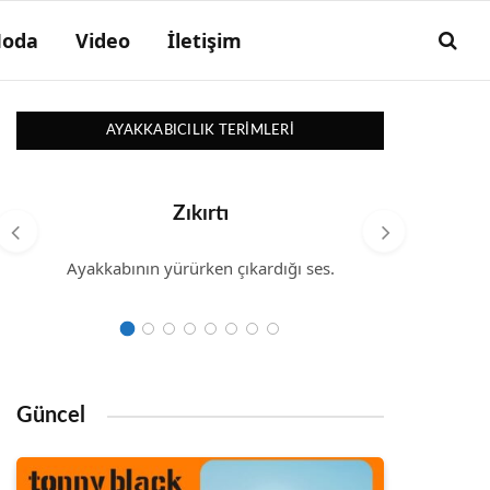
oda
Video
İletişim
AYAKKABICILIK TERIMLERI
Zıkırtı
Ayakkabının yürürken çıkardığı ses.
Kösele
Güncel