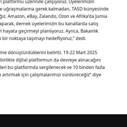
eri platformu üzerinde çalışıyoruz. Üyelerimizin
riyle uğraşmalarına gerek kalmadan, TASD bünyesinde
ğız. Amazon, eBay, Zalando, Ozon ve Afrika’da Jumia
yaparak, dernek üyelerimizin bu kanallarda satış
i hayata geçirmeyi planlıyoruz. Ayrıca, Bakanlık
 bir noktaya taşımayı hedefliyoruz,” dedi.
ine dönüştürdüklerini belirtti. 19-22 Mart 2025
irlikte dijital platformun da devreye alınacağını
nleri bu platformda sergilenecek ve 10 binden fazla
ı artırmak için çalışmalarımızı sürdüreceğiz” diye