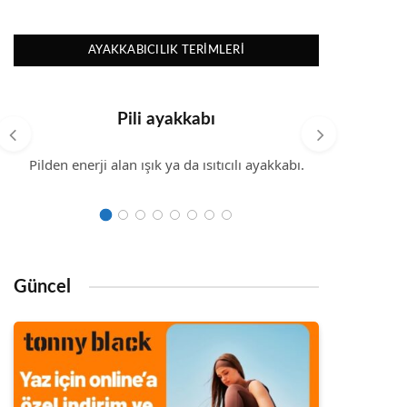
AYAKKABICILIK TERIMLERI
Pili ayakkabı
Pilden enerji alan ışık ya da ısıtıcılı ayakkabı.
Sivri u
üç ayakl
Güncel