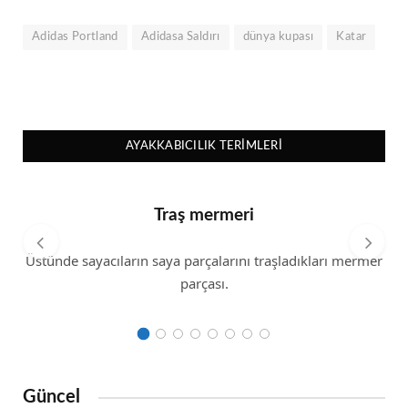
Adidas Portland
Adidasa Saldırı
dünya kupası
Katar
AYAKKABICILIK TERIMLERI
Traş mermeri
Üstünde sayacıların saya parçalarını traşladıkları mermer
parçası.
Güncel