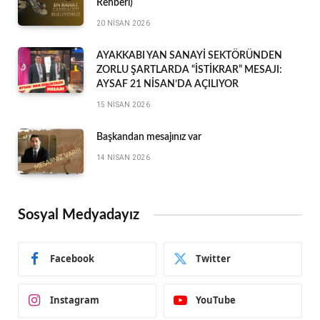
Rehberi)
20 NISAN 2026
AYAKKABI YAN SANAYİ SEKTÖRÜNDEN
ZORLU ŞARTLARDA “İSTİKRAR” MESAJI:
AYSAF 21 NİSAN’DA AÇILIYOR
15 NISAN 2026
Başkandan mesajınız var
14 NISAN 2026
Sosyal Medyadayız
Facebook
Twitter
Instagram
YouTube