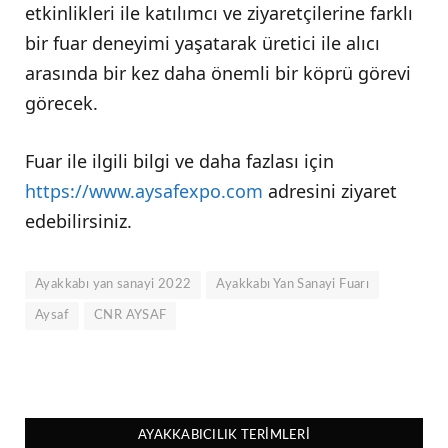
etkinlikleri ile katılımcı ve ziyaretçilerine farklı
bir fuar deneyimi yaşatarak üretici ile alıcı
arasında bir kez daha önemli bir köprü görevi
görecek.
Fuar ile ilgili bilgi ve daha fazlası için
https://www.aysafexpo.com
adresini ziyaret
edebilirsiniz.
Ayakkabı yan sanayi 2022
Ayakkabı Yan Sanayi Fuarı
Aysaf
CNR AYSAF
AYAKKABICILIK TERIMLERI