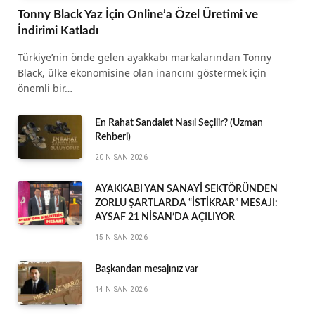
Tonny Black Yaz İçin Online’a Özel Üretimi ve
İndirimi Katladı
Türkiye’nin önde gelen ayakkabı markalarından Tonny
Black, ülke ekonomisine olan inancını göstermek için
önemli bir…
En Rahat Sandalet Nasıl Seçilir? (Uzman
Rehberi)
20 NISAN 2026
AYAKKABI YAN SANAYİ SEKTÖRÜNDEN
ZORLU ŞARTLARDA “İSTİKRAR” MESAJI:
AYSAF 21 NİSAN’DA AÇILIYOR
15 NISAN 2026
Başkandan mesajınız var
14 NISAN 2026