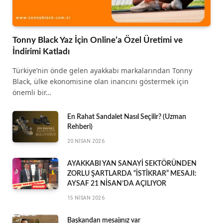
Tonny Black Yaz İçin Online’a Özel Üretimi ve
İndirimi Katladı
Türkiye’nin önde gelen ayakkabı markalarından Tonny
Black, ülke ekonomisine olan inancını göstermek için
önemli bir…
En Rahat Sandalet Nasıl Seçilir? (Uzman
Rehberi)
20 NISAN 2026
AYAKKABI YAN SANAYİ SEKTÖRÜNDEN
ZORLU ŞARTLARDA “İSTİKRAR” MESAJI:
AYSAF 21 NİSAN’DA AÇILIYOR
15 NISAN 2026
Başkandan mesajınız var