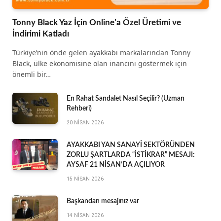
Tonny Black Yaz İçin Online’a Özel Üretimi ve
İndirimi Katladı
Türkiye’nin önde gelen ayakkabı markalarından Tonny
Black, ülke ekonomisine olan inancını göstermek için
önemli bir…
En Rahat Sandalet Nasıl Seçilir? (Uzman
Rehberi)
20 NISAN 2026
AYAKKABI YAN SANAYİ SEKTÖRÜNDEN
ZORLU ŞARTLARDA “İSTİKRAR” MESAJI:
AYSAF 21 NİSAN’DA AÇILIYOR
15 NISAN 2026
Başkandan mesajınız var
14 NISAN 2026