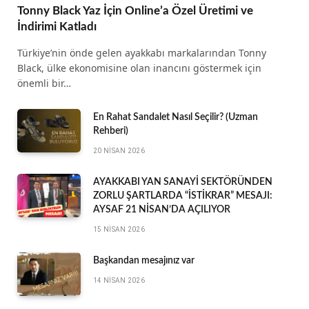
Tonny Black Yaz İçin Online’a Özel Üretimi ve
İndirimi Katladı
Türkiye’nin önde gelen ayakkabı markalarından Tonny
Black, ülke ekonomisine olan inancını göstermek için
önemli bir…
En Rahat Sandalet Nasıl Seçilir? (Uzman
Rehberi)
20 NISAN 2026
AYAKKABI YAN SANAYİ SEKTÖRÜNDEN
ZORLU ŞARTLARDA “İSTİKRAR” MESAJI:
AYSAF 21 NİSAN’DA AÇILIYOR
15 NISAN 2026
Başkandan mesajınız var
14 NISAN 2026