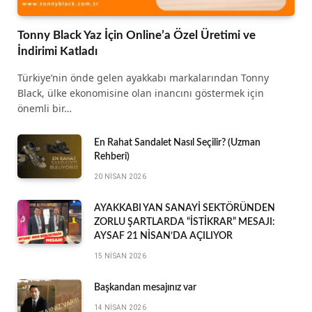
Tonny Black Yaz İçin Online’a Özel Üretimi ve
İndirimi Katladı
Türkiye’nin önde gelen ayakkabı markalarından Tonny
Black, ülke ekonomisine olan inancını göstermek için
önemli bir…
En Rahat Sandalet Nasıl Seçilir? (Uzman
Rehberi)
20 NISAN 2026
AYAKKABI YAN SANAYİ SEKTÖRÜNDEN
ZORLU ŞARTLARDA “İSTİKRAR” MESAJI:
AYSAF 21 NİSAN’DA AÇILIYOR
15 NISAN 2026
Başkandan mesajınız var
14 NISAN 2026