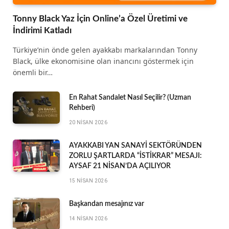
Tonny Black Yaz İçin Online’a Özel Üretimi ve
İndirimi Katladı
Türkiye’nin önde gelen ayakkabı markalarından Tonny
Black, ülke ekonomisine olan inancını göstermek için
önemli bir…
En Rahat Sandalet Nasıl Seçilir? (Uzman
Rehberi)
20 NISAN 2026
AYAKKABI YAN SANAYİ SEKTÖRÜNDEN
ZORLU ŞARTLARDA “İSTİKRAR” MESAJI:
AYSAF 21 NİSAN’DA AÇILIYOR
15 NISAN 2026
Başkandan mesajınız var
14 NISAN 2026