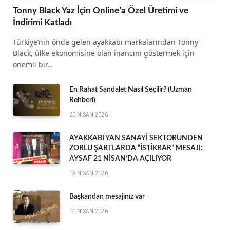
Tonny Black Yaz İçin Online’a Özel Üretimi ve
İndirimi Katladı
Türkiye’nin önde gelen ayakkabı markalarından Tonny
Black, ülke ekonomisine olan inancını göstermek için
önemli bir…
En Rahat Sandalet Nasıl Seçilir? (Uzman
Rehberi)
20 NISAN 2026
AYAKKABI YAN SANAYİ SEKTÖRÜNDEN
ZORLU ŞARTLARDA “İSTİKRAR” MESAJI:
AYSAF 21 NİSAN’DA AÇILIYOR
15 NISAN 2026
Başkandan mesajınız var
14 NISAN 2026