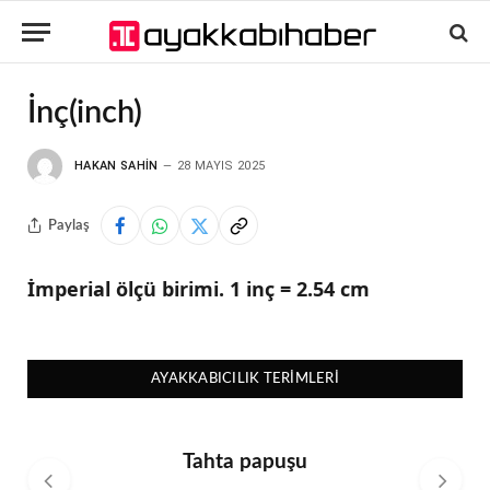
İnç(inch)
HAKAN SAHIN
28 MAYIS 2025
Paylaş
İmperial ölçü birimi. 1 inç = 2.54 cm
AYAKKABICILIK TERIMLERI
Tahta papuşu