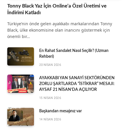
Tonny Black Yaz İçin Online’a Özel Üretimi ve
İndirimi Katladı
Türkiye’nin önde gelen ayakkabı markalarından Tonny
Black, ülke ekonomisine olan inancını göstermek için
önemli bir…
En Rahat Sandalet Nasıl Seçilir? (Uzman
Rehberi)
20 NISAN 2026
AYAKKABI YAN SANAYİ SEKTÖRÜNDEN
ZORLU ŞARTLARDA “İSTİKRAR” MESAJI:
AYSAF 21 NİSAN’DA AÇILIYOR
15 NISAN 2026
Başkandan mesajınız var
14 NISAN 2026