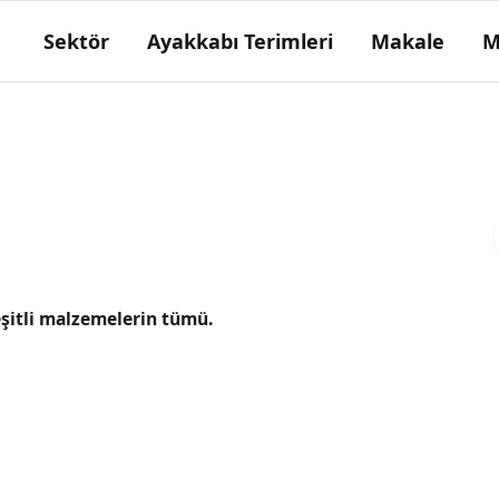
Sektör
Ayakkabı Terimleri
Makale
M
Kösele çeşitleri
2. Kullanım yerine göre 3. Kalitesine göre 4.
Üretildiğe yere göre 5. Bölümlerine göre
şitli malzemelerin tümü.