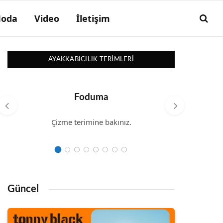
oda
Video
İletişim
AYAKKABICILIK TERIMLERI
Foduma
Çizme terimine bakınız.
Saya a
Güncel