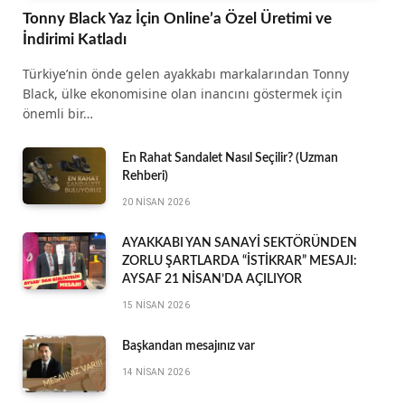
Tonny Black Yaz İçin Online’a Özel Üretimi ve
İndirimi Katladı
Türkiye’nin önde gelen ayakkabı markalarından Tonny
Black, ülke ekonomisine olan inancını göstermek için
önemli bir…
En Rahat Sandalet Nasıl Seçilir? (Uzman
Rehberi)
20 NISAN 2026
AYAKKABI YAN SANAYİ SEKTÖRÜNDEN
ZORLU ŞARTLARDA “İSTİKRAR” MESAJI:
AYSAF 21 NİSAN’DA AÇILIYOR
15 NISAN 2026
Başkandan mesajınız var
14 NISAN 2026