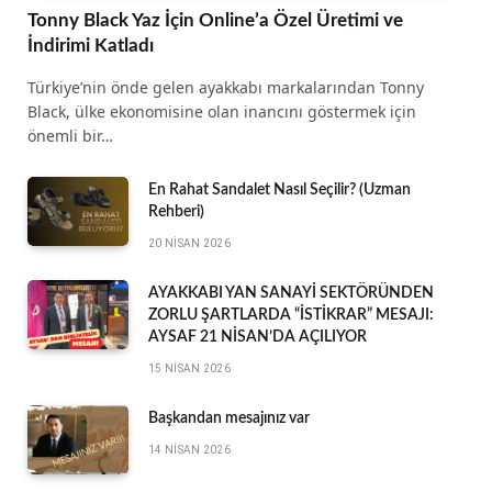
Tonny Black Yaz İçin Online’a Özel Üretimi ve
İndirimi Katladı
Türkiye’nin önde gelen ayakkabı markalarından Tonny
Black, ülke ekonomisine olan inancını göstermek için
önemli bir…
En Rahat Sandalet Nasıl Seçilir? (Uzman
Rehberi)
20 NISAN 2026
AYAKKABI YAN SANAYİ SEKTÖRÜNDEN
ZORLU ŞARTLARDA “İSTİKRAR” MESAJI:
AYSAF 21 NİSAN’DA AÇILIYOR
15 NISAN 2026
Başkandan mesajınız var
14 NISAN 2026