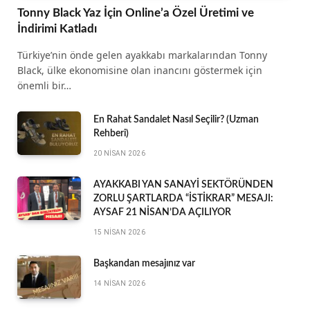
Tonny Black Yaz İçin Online’a Özel Üretimi ve
İndirimi Katladı
Türkiye’nin önde gelen ayakkabı markalarından Tonny
Black, ülke ekonomisine olan inancını göstermek için
önemli bir…
En Rahat Sandalet Nasıl Seçilir? (Uzman
Rehberi)
20 NISAN 2026
AYAKKABI YAN SANAYİ SEKTÖRÜNDEN
ZORLU ŞARTLARDA “İSTİKRAR” MESAJI:
AYSAF 21 NİSAN’DA AÇILIYOR
15 NISAN 2026
Başkandan mesajınız var
14 NISAN 2026