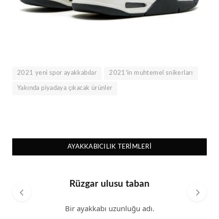
2021 yeni spor ayakkabılar
2021'in muhtemel snikerları
Yakında piyadaya çıkacak ürünler
AYAKKABICILIK TERIMLERI
Rüzgar ulusu taban
Bir ayakkabı uzunluğu adı.