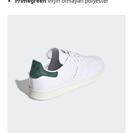
Primegreen
virjin olmayan polyester