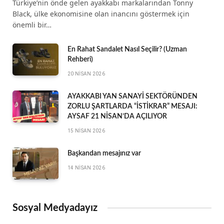
Türkiye’nin önde gelen ayakkabı markalarından Tonny
Black, ülke ekonomisine olan inancını göstermek için
önemli bir…
En Rahat Sandalet Nasıl Seçilir? (Uzman
Rehberi)
20 NISAN 2026
AYAKKABI YAN SANAYİ SEKTÖRÜNDEN
ZORLU ŞARTLARDA “İSTİKRAR” MESAJI:
AYSAF 21 NİSAN’DA AÇILIYOR
15 NISAN 2026
Başkandan mesajınız var
14 NISAN 2026
Sosyal Medyadayız