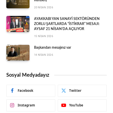
Rehberi)
20 NISAN 2026
AYAKKABI YAN SANAYİ SEKTÖRÜNDEN
ZORLU ŞARTLARDA “İSTİKRAR” MESAJI:
AYSAF 21 NİSAN’DA AÇILIYOR
15 NISAN 2026
Başkandan mesajınız var
14 NISAN 2026
Sosyal Medyadayız
Facebook
Twitter
Instagram
YouTube